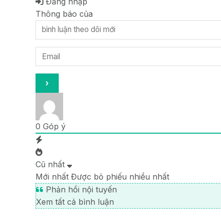
Đăng nhập
Thông báo của
0
Góp ý
Cũ nhất
Mới nhất
Được bỏ phiếu nhiều nhất
Phản hồi nội tuyến
Xem tất cả bình luận