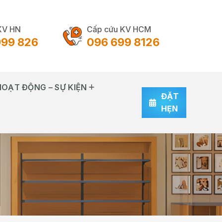
KV HN
Cấp cứu KV HCM
999 826
096 699 8126
HOẠT ĐỘNG – SỰ KIỆN
ĐẶT
HẸN