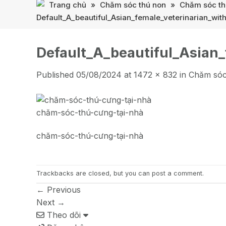
Trang chủ
»
Chăm sóc thú non
»
Chăm sóc thú
Default_A_beautiful_Asian_female_veterinarian_wit
Default_A_beautiful_Asian
Published
05/08/2024
at
1472 × 832
in
Chăm sóc 
chăm-sóc-thú-cưng-tại-nhà
chăm-sóc-thú-cưng-tại-nhà
Trackbacks are closed, but you can
post a comment
.
←
Previous
Next
→
Theo dõi