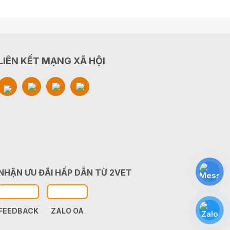
LIÊN KẾT MẠNG XÃ HỘI
NHẬN ƯU ĐÃI HẤP DẪN TỪ 2VET
FEEDBACK
ZALO OA