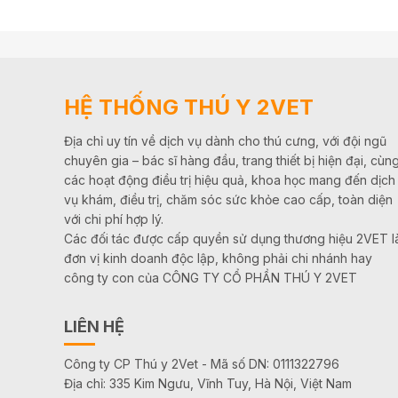
HỆ THỐNG THÚ Y 2VET
Địa chỉ uy tín về dịch vụ dành cho thú cưng, với đội ngũ
chuyên gia – bác sĩ hàng đầu, trang thiết bị hiện đại, cùn
các hoạt động điều trị hiệu quả, khoa học mang đến dịch
vụ khám, điều trị, chăm sóc sức khỏe cao cấp, toàn diện
với chi phí hợp lý.
Các đối tác được cấp quyền sử dụng thương hiệu 2VET l
đơn vị kinh doanh độc lập, không phải chi nhánh hay
công ty con của CÔNG TY CỔ PHẦN THÚ Y 2VET
LIÊN HỆ
Công ty CP Thú y 2Vet - Mã số DN: 0111322796
Địa chỉ: 335 Kim Ngưu, Vĩnh Tuy, Hà Nội, Việt Nam