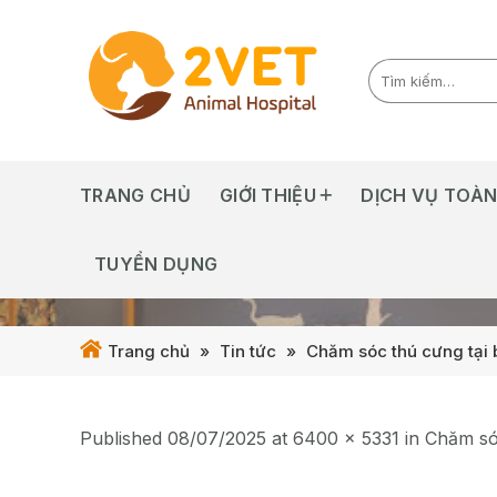
Skip
to
content
TRANG CHỦ
GIỚI THIỆU
DỊCH VỤ TOÀN
TUYỂN DỤNG
Trang chủ
»
Tin tức
»
Chăm sóc thú cưng tại 
Published
08/07/2025
at
6400 × 5331
in
Chăm sóc