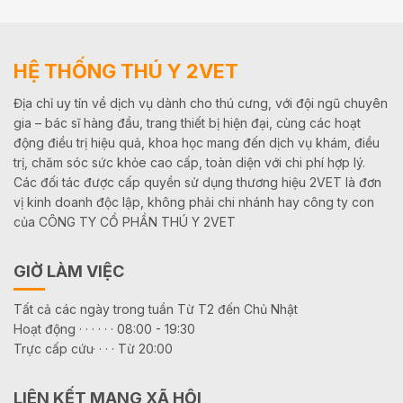
HỆ THỐNG THÚ Y 2VET
Địa chỉ uy tín về dịch vụ dành cho thú cưng, với đội ngũ chuyên
gia – bác sĩ hàng đầu, trang thiết bị hiện đại, cùng các hoạt
động điều trị hiệu quả, khoa học mang đến dịch vụ khám, điều
trị, chăm sóc sức khỏe cao cấp, toàn diện với chi phí hợp lý.
Các đối tác được cấp quyền sử dụng thương hiệu 2VET là đơn
vị kinh doanh độc lập, không phải chi nhánh hay công ty con
của CÔNG TY CỔ PHẦN THÚ Y 2VET
GIỜ LÀM VIỆC
Tất cả các ngày trong tuần Từ T2 đến Chủ Nhật
Hoạt động · · · · · · 08:00 - 19:30
Trực cấp cứu· · · · Từ 20:00
LIÊN KẾT MẠNG XÃ HỘI