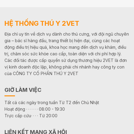
HỆ THỐNG THÚ Y 2VET
Địa chỉ uy tín về dịch vụ dành cho thú cưng, với đội ngũ chuyên
gia – bác sĩ hàng đầu, trang thiết bị hiện đại, cùng các hoạt
động điều trị hiệu quả, khoa học mang đến dịch vụ khám, điều
trị, chăm sóc sức khỏe cao cấp, toàn diện với chi phí hợp lý.
Các đối tác được cấp quyền sử dụng thương hiệu 2VET là đơn
vị kinh doanh độc lập, không phải chi nhánh hay công ty con
của CÔNG TY CỔ PHẦN THÚ Y 2VET
GIỜ LÀM VIỆC
Tất cả các ngày trong tuần Từ T2 đến Chủ Nhật
Hoạt động · · · · · · 08:00 - 19:30
Trực cấp cứu· · · · Từ 20:00
LIÊN KẾT MẠNG XÃ HỘI