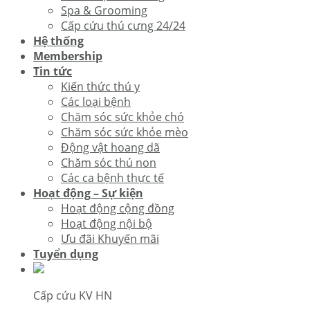
Spa & Grooming
Cấp cứu thú cưng 24/24
Hệ thống
Membership
Tin tức
Kiến thức thú y
Các loại bệnh
Chăm sóc sức khỏe chó
Chăm sóc sức khỏe mèo
Động vật hoang dã
Chăm sóc thú non
Các ca bệnh thực tế
Hoạt động – Sự kiện
Hoạt động cộng đồng
Hoạt động nội bộ
Ưu đãi Khuyến mãi
Tuyển dụng
Cấp cứu KV HN