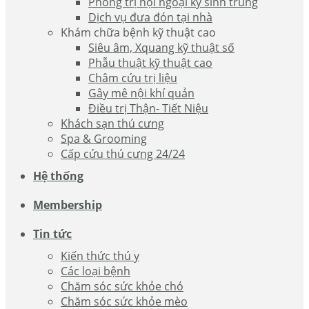
Phòng trị nội ngoại ký sinh trùng
Dịch vụ đưa đón tại nhà
Khám chữa bệnh kỹ thuật cao
Siêu âm, Xquang kỹ thuật số
Phẫu thuật kỹ thuật cao
Châm cứu trị liệu
Gây mê nội khí quản
Điều trị Thận- Tiết Niệu
Khách sạn thú cưng
Spa & Grooming
Cấp cứu thú cưng 24/24
Hệ thống
Membership
Tin tức
Kiến thức thú y
Các loại bệnh
Chăm sóc sức khỏe chó
Chăm sóc sức khỏe mèo