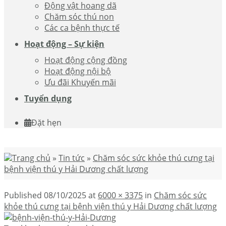
Động vật hoang dã
Chăm sóc thú non
Các ca bệnh thực tế
Hoạt động – Sự kiện
Hoạt động cộng đồng
Hoạt động nội bộ
Ưu đãi Khuyến mãi
Tuyển dụng
Đặt hẹn
Trang chủ
»
Tin tức
»
Chăm sóc sức khỏe thú cưng tại
bệnh viện thú y Hải Dương chất lượng
Published
08/10/2025
at
6000 × 3375
in
Chăm sóc sức
khỏe thú cưng tại bệnh viện thú y Hải Dương chất lượng