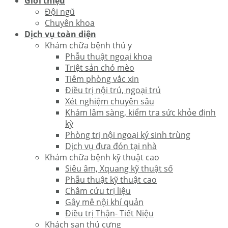
Giới thiệu
Đội ngũ
Chuyên khoa
Dịch vụ toàn diện
Khám chữa bệnh thú y
Phẫu thuật ngoại khoa
Triệt sản chó mèo
Tiêm phòng vắc xin
Điều trị nội trú, ngoại trú
Xét nghiệm chuyên sâu
Khám lâm sàng, kiểm tra sức khỏe định
kỳ
Phòng trị nội ngoại ký sinh trùng
Dịch vụ đưa đón tại nhà
Khám chữa bệnh kỹ thuật cao
Siêu âm, Xquang kỹ thuật số
Phẫu thuật kỹ thuật cao
Châm cứu trị liệu
Gây mê nội khí quản
Điều trị Thận- Tiết Niệu
Khách sạn thú cưng