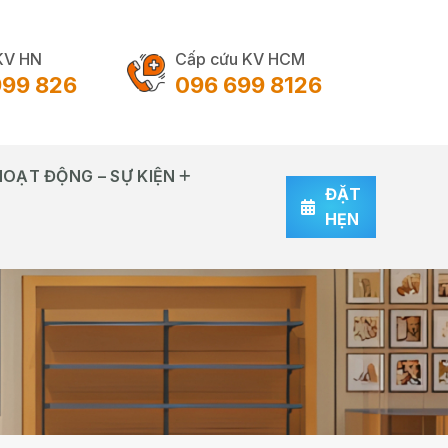
KV HN
Cấp cứu KV HCM
999 826
096 699 8126
HOẠT ĐỘNG – SỰ KIỆN
ĐẶT
HẸN