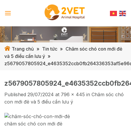
Skip
to
content
Trang chủ
»
Tin tức
»
Chăm sóc chó con mới đẻ
và 5 điều cần lưu ý
»
z5679057805924_e4635352ccb0fb264336353af5e96
z5679057805924_e4635352ccb0fb26
Published
29/07/2024
at
796 × 445
in
Chăm sóc chó
con mới đẻ và 5 điều cần lưu ý
chăm sóc chó con mới đẻ