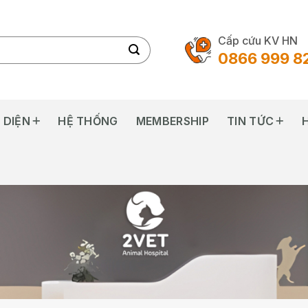
Cấp cứu KV HN
0866 999 8
 DIỆN
HỆ THỐNG
MEMBERSHIP
TIN TỨC