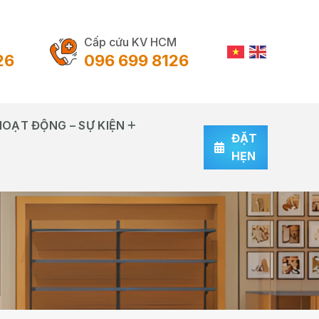
Cấp cứu KV HCM
26
096 699 8126
HOẠT ĐỘNG – SỰ KIỆN
ĐẶT
HẸN