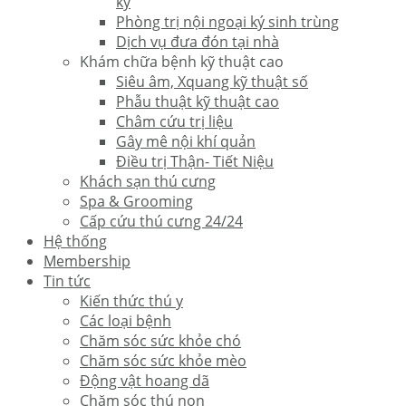
kỳ
Phòng trị nội ngoại ký sinh trùng
Dịch vụ đưa đón tại nhà
Khám chữa bệnh kỹ thuật cao
Siêu âm, Xquang kỹ thuật số
Phẫu thuật kỹ thuật cao
Châm cứu trị liệu
Gây mê nội khí quản
Điều trị Thận- Tiết Niệu
Khách sạn thú cưng
Spa & Grooming
Cấp cứu thú cưng 24/24
Hệ thống
Membership
Tin tức
Kiến thức thú y
Các loại bệnh
Chăm sóc sức khỏe chó
Chăm sóc sức khỏe mèo
Động vật hoang dã
Chăm sóc thú non