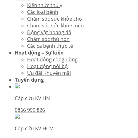
Kiến thức thú y
Các loại bệnh
Chăm sóc sức khỏe chó
Chăm sóc sức khỏe mèo
Động vật hoang dã
Chăm sóc thú non
Các ca bệnh thực tế
Hoạt động – Sự kiện
Hoạt động cộng đồng
Hoạt động nội bộ
Ưu đãi Khuyến mãi
Tuyển dụng
Cấp cứu KV HN
0866 999 826
Cấp cứu KV HCM