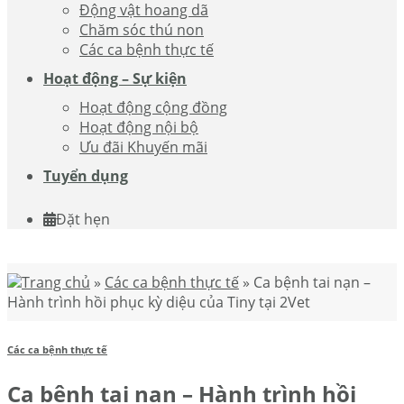
Động vật hoang dã
Chăm sóc thú non
Các ca bệnh thực tế
Hoạt động – Sự kiện
Hoạt động cộng đồng
Hoạt động nội bộ
Ưu đãi Khuyến mãi
Tuyển dụng
Đặt hẹn
Trang chủ
»
Các ca bệnh thực tế
»
Ca bệnh tai nạn –
Hành trình hồi phục kỳ diệu của Tiny tại 2Vet
Các ca bệnh thực tế
Ca bệnh tai nạn – Hành trình hồi