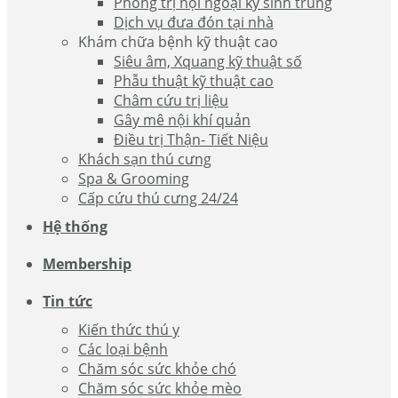
Phòng trị nội ngoại ký sinh trùng
Dịch vụ đưa đón tại nhà
Khám chữa bệnh kỹ thuật cao
Siêu âm, Xquang kỹ thuật số
Phẫu thuật kỹ thuật cao
Châm cứu trị liệu
Gây mê nội khí quản
Điều trị Thận- Tiết Niệu
Khách sạn thú cưng
Spa & Grooming
Cấp cứu thú cưng 24/24
Hệ thống
Membership
Tin tức
Kiến thức thú y
Các loại bệnh
Chăm sóc sức khỏe chó
Chăm sóc sức khỏe mèo