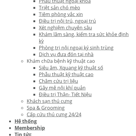
Phẫu thuật ngoại khoa
Triệt sản chó mèo
Tiêm phòng vắc xin
Điều trị nội trú, ngoại trú
Xét nghiệm chuyên sâu
Khám lâm sàng, kiểm tra sức khỏe định
kỳ
Phòng trị nội ngoại ký sinh trùng
Dịch vụ đưa đón tại nhà
Khám chữa bệnh kỹ thuật cao
Siêu âm, Xquang kỹ thuật số
Phẫu thuật kỹ thuật cao
Châm cứu trị liệu
Gây mê nội khí quản
Điều trị Thận- Tiết Niệu
Khách sạn thú cưng
Spa & Grooming
Cấp cứu thú cưng 24/24
Hệ thống
Membership
Tin tức