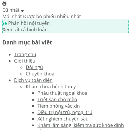
Cũ nhất
Mới nhất
Được bỏ phiếu nhiều nhất
Phản hồi nội tuyến
Xem tất cả bình luận
Danh mục bài viết
Trang chủ
Giới thiệu
Đội ngũ
Chuyên khoa
Dịch vụ toàn diện
Khám chữa bệnh thú y
Phẫu thuật ngoại khoa
Triệt sản chó mèo
Tiêm phòng vắc xin
Điều trị nội trú, ngoại trú
Xét nghiệm chuyên sâu
Khám lâm sàng, kiểm tra sức khỏe định