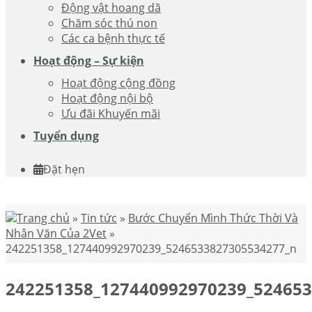
Động vật hoang dã
Chăm sóc thú non
Các ca bệnh thực tế
Hoạt động – Sự kiện
Hoạt động cộng đồng
Hoạt động nội bộ
Ưu đãi Khuyến mãi
Tuyển dụng
Đặt hẹn
Trang chủ
»
Tin tức
»
Bước Chuyển Mình Thức Thời Và
Nhân Văn Của 2Vet
»
242251358_127440992970239_5246533827305534277_n
242251358_127440992970239_52465