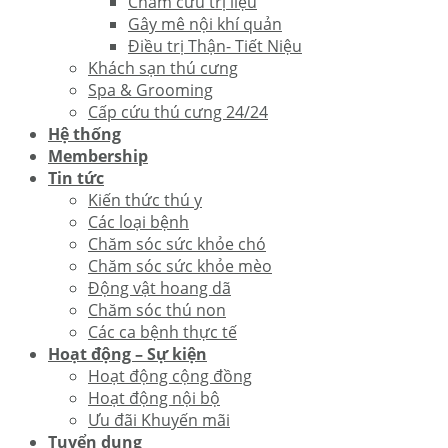
Châm cứu trị liệu
Gây mê nội khí quản
Điều trị Thận- Tiết Niệu
Khách sạn thú cưng
Spa & Grooming
Cấp cứu thú cưng 24/24
Hệ thống
Membership
Tin tức
Kiến thức thú y
Các loại bệnh
Chăm sóc sức khỏe chó
Chăm sóc sức khỏe mèo
Động vật hoang dã
Chăm sóc thú non
Các ca bệnh thực tế
Hoạt động – Sự kiện
Hoạt động cộng đồng
Hoạt động nội bộ
Ưu đãi Khuyến mãi
Tuyển dụng