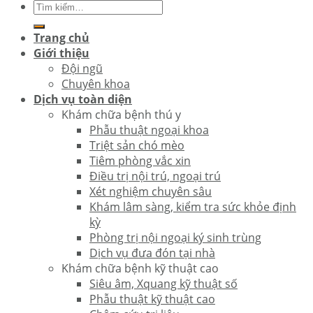
Trang chủ
Giới thiệu
Đội ngũ
Chuyên khoa
Dịch vụ toàn diện
Khám chữa bệnh thú y
Phẫu thuật ngoại khoa
Triệt sản chó mèo
Tiêm phòng vắc xin
Điều trị nội trú, ngoại trú
Xét nghiệm chuyên sâu
Khám lâm sàng, kiểm tra sức khỏe định
kỳ
Phòng trị nội ngoại ký sinh trùng
Dịch vụ đưa đón tại nhà
Khám chữa bệnh kỹ thuật cao
Siêu âm, Xquang kỹ thuật số
Phẫu thuật kỹ thuật cao