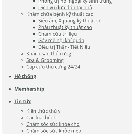
Phòng trị nội ngoại ký sinh trùng
Dịch vụ đưa đón tại nhà
Khám chữa bệnh kỹ thuật cao
Siêu âm, Xquang kỹ thuật số
Phẫu thuật kỹ thuật cao
Châm cứu trị liệu
Gây mê nội khí quản
Điều trị Thận- Tiết Niệu
Khách sạn thú cưng
Spa & Grooming
Cấp cứu thú cưng 24/24
Hệ thống
Membership
Tin tức
Kiến thức thú y
Các loại bệnh
Chăm sóc sức khỏe chó
Chăm sóc sức khỏe mèo