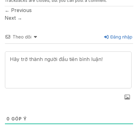
Trackbacks are closed, but you can
post a comment
.
←
Previous
Next
→
Theo dõi
Đăng nhập
0
GÓP Ý