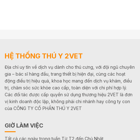
HỆ THỐNG THÚ Y 2VET
Địa chỉ uy tín về dịch vụ dành cho thú cưng, với đội ngũ chuyên
gia – bác sĩ hàng đầu, trang thiết bị hiện đại, cùng các hoạt
động điều trị hiệu quả, khoa học mang đến dịch vụ khám, điều
trị, chăm sóc sức khỏe cao cấp, toàn diện với chi phí hợp lý.
Các đối tác được cấp quyền sử dụng thương hiệu 2VET là đơn
vị kinh doanh độc lập, không phải chi nhánh hay công ty con
của CÔNG TY CỔ PHẦN THÚ Y 2VET
GIỜ LÀM VIỆC
Tất cả các ngày trong tuần Từ T2 đến Chủ Nhật