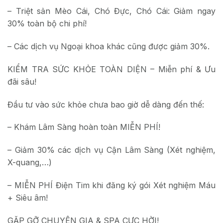
– Triệt sản Mèo Cái, Chó Đực, Chó Cái: Giảm ngay
30% toàn bộ chi phí!
– Các dịch vụ Ngoại khoa khác cũng được giảm 30%.
KIỂM TRA SỨC KHỎE TOÀN DIỆN – Miễn phí & Ưu
đãi sâu!
Đầu tư vào sức khỏe chưa bao giờ dễ dàng đến thế:
– Khám Lâm Sàng hoàn toàn MIỄN PHÍ!
– Giảm 30% các dịch vụ Cận Lâm Sàng (Xét nghiệm,
X-quang,…)
– MIỄN PHÍ Điện Tim khi đăng ký gói Xét nghiệm Máu
+ Siêu âm!
GẶP GỠ CHUYÊN GIA & SPA CỰC HỜI!