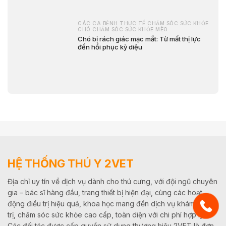
CÁC CA BỆNH THỰC TẾ CHĂM SÓC SỨC KHỎE
CHÓ CHĂM SÓC SỨC KHỎE MÈO
Chó bị rách giác mạc mắt: Từ mất thị lực
đến hồi phục kỳ diệu
HỆ THỐNG THÚ Y 2VET
Địa chỉ uy tín về dịch vụ dành cho thú cưng, với đội ngũ chuyên
gia – bác sĩ hàng đầu, trang thiết bị hiện đại, cùng các hoạt
động điều trị hiệu quả, khoa học mang đến dịch vụ khám, điều
trị, chăm sóc sức khỏe cao cấp, toàn diện với chi phí hợp lý.
Các đối tác được cấp quyền sử dụng thương hiệu 2VET là đơn