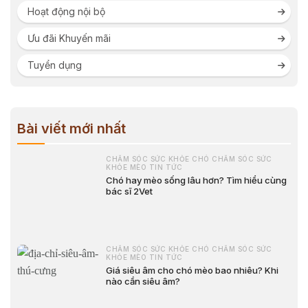
Hoạt động nội bộ
Ưu đãi Khuyến mãi
Tuyển dụng
Bài viết mới nhất
CHĂM SÓC SỨC KHỎE CHÓ CHĂM SÓC SỨC
KHỎE MÈO TIN TỨC
Chó hay mèo sống lâu hơn? Tìm hiểu cùng
bác sĩ 2Vet
CHĂM SÓC SỨC KHỎE CHÓ CHĂM SÓC SỨC
KHỎE MÈO TIN TỨC
Giá siêu âm cho chó mèo bao nhiêu? Khi
nào cần siêu âm?