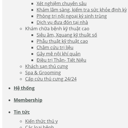
Xét nghiệm chuyên sâu
Khám lâm sàng, kiểm tra sức khỏe định kỳ
Phòng trị nội ngoại ký sinh trùng
Dịch vụ đưa đón tại nhà
Khám chữa bệnh kỹ thuật cao
Siêu âm, Xquang kỹ thuật số
Phẫu thuật kỹ thuật cao
Châm cứu trị liệu
Gây mê nội khí quản
Điều trị Thận- Tiết Niệu
Khách sạn thú cưng
Spa & Grooming
Cấp cứu thú cưng 24/24
Hệ thống
Membership
Tin tức
Kiến thức thú y
Các loại bệnh