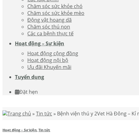
Chăm sóc sức khỏe chó
Chăm sóc sức khỏe mèo
Động vật hoang dã
Chăm sóc thú non
Các ca bệnh thực tế
Hoạt động – Sự kiện
Hoạt động cộng đồng
Hoạt động nội bộ
Ưu đãi Khuyến mãi
Tuyển dụng
Đặt hẹn
Trang chủ
»
Tin tức
»
Bệnh viện thú y 2Vet Hà Đông – Kỉ
Hoạt động – Sự kiện
,
Tin tức