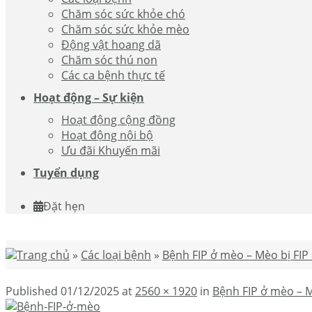
Chăm sóc sức khỏe chó
Chăm sóc sức khỏe mèo
Động vật hoang dã
Chăm sóc thú non
Các ca bệnh thực tế
Hoạt động – Sự kiện
Hoạt động cộng đồng
Hoạt động nội bộ
Ưu đãi Khuyến mãi
Tuyển dụng
Đặt hẹn
Trang chủ
»
Các loại bệnh
»
Bệnh FIP ở mèo – Mèo bị FIP
Published
01/12/2025
at
2560 × 1920
in
Bệnh FIP ở mèo – M