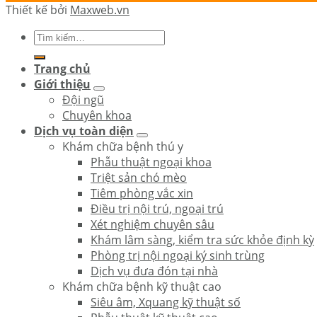
Thiết kế bởi
Maxweb.vn
Trang chủ
Giới thiệu
Đội ngũ
Chuyên khoa
Dịch vụ toàn diện
Khám chữa bệnh thú y
Phẫu thuật ngoại khoa
Triệt sản chó mèo
Tiêm phòng vắc xin
Điều trị nội trú, ngoại trú
Xét nghiệm chuyên sâu
Khám lâm sàng, kiểm tra sức khỏe định kỳ
Phòng trị nội ngoại ký sinh trùng
Dịch vụ đưa đón tại nhà
Khám chữa bệnh kỹ thuật cao
Siêu âm, Xquang kỹ thuật số