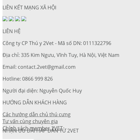
LIÊN KẾT MẠNG XÃ HỘI
LIÊN HỆ
Công ty CP Thú y 2Vet - Mã số DN: 0111322796
Địa chỉ: 335 Kim Ngưu, Vĩnh Tuy, Hà Nội, Việt Nam
Email: contact.2vet@gmail.com
Hotline: 0866 999 826
Người đại diện: Nguyễn Quốc Huy
HƯỚNG DẪN KHÁCH HÀNG
Các hướng dẫn chủ thú cưng
Tư vấn cùng chuyên gia
Chính sách member 2VET
NHẬN ƯU ĐÃI HẤP DẪN TỪ 2VET