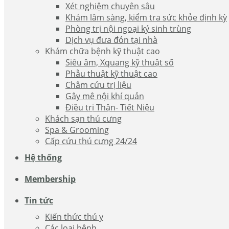
Xét nghiệm chuyên sâu
Khám lâm sàng, kiểm tra sức khỏe định kỳ
Phòng trị nội ngoại ký sinh trùng
Dịch vụ đưa đón tại nhà
Khám chữa bệnh kỹ thuật cao
Siêu âm, Xquang kỹ thuật số
Phẫu thuật kỹ thuật cao
Châm cứu trị liệu
Gây mê nội khí quản
Điều trị Thận- Tiết Niệu
Khách sạn thú cưng
Spa & Grooming
Cấp cứu thú cưng 24/24
Hệ thống
Membership
Tin tức
Kiến thức thú y
Các loại bệnh