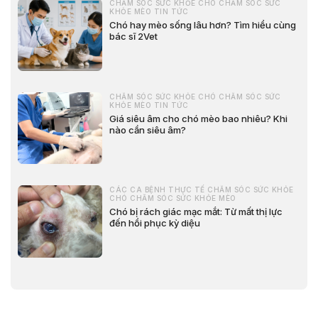
CHĂM SÓC SỨC KHỎE CHÓ CHĂM SÓC SỨC
KHỎE MÈO TIN TỨC
Chó hay mèo sống lâu hơn? Tìm hiểu cùng
bác sĩ 2Vet
CHĂM SÓC SỨC KHỎE CHÓ CHĂM SÓC SỨC
KHỎE MÈO TIN TỨC
Giá siêu âm cho chó mèo bao nhiêu? Khi
nào cần siêu âm?
CÁC CA BỆNH THỰC TẾ CHĂM SÓC SỨC KHỎE
CHÓ CHĂM SÓC SỨC KHỎE MÈO
Chó bị rách giác mạc mắt: Từ mất thị lực
đến hồi phục kỳ diệu