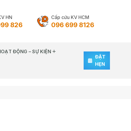
KV HN
Cấp cứu KV HCM
999 826
096 699 8126
HOẠT ĐỘNG – SỰ KIỆN
ĐẶT
HẸN