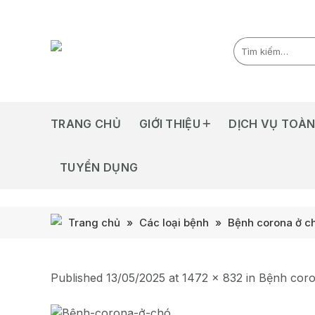
Skip
to
content
TRANG CHỦ
GIỚI THIỆU
DỊCH VỤ TOÀN
TUYỂN DỤNG
Trang chủ
»
Các loại bệnh
»
Bệnh corona ở c
Published
13/05/2025
at
1472 × 832
in
Bệnh coro