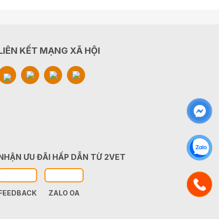
LIÊN KẾT MẠNG XÃ HỘI
NHẬN ƯU ĐÃI HẤP DẪN TỪ 2VET
FEEDBACK
ZALO OA