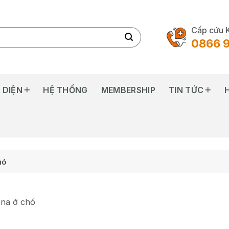
Cấp cứu 
0866 
 DIỆN
HỆ THỐNG
MEMBERSHIP
TIN TỨC
hó
na ở chó