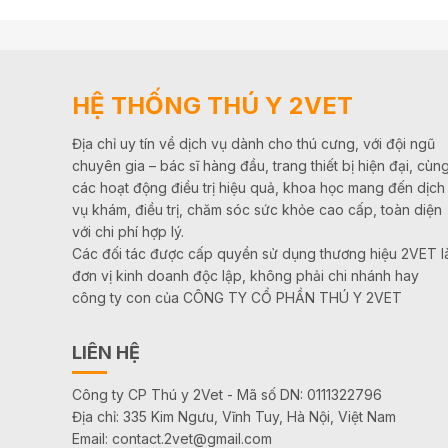
HỆ THỐNG THÚ Y 2VET
Địa chỉ uy tín về dịch vụ dành cho thú cưng, với đội ngũ
chuyên gia – bác sĩ hàng đầu, trang thiết bị hiện đại, cùn
các hoạt động điều trị hiệu quả, khoa học mang đến dịch
vụ khám, điều trị, chăm sóc sức khỏe cao cấp, toàn diện
với chi phí hợp lý.
Các đối tác được cấp quyền sử dụng thương hiệu 2VET l
đơn vị kinh doanh độc lập, không phải chi nhánh hay
công ty con của CÔNG TY CỔ PHẦN THÚ Y 2VET
LIÊN HỆ
Công ty CP Thú y 2Vet - Mã số DN: 0111322796
Địa chỉ: 335 Kim Ngưu, Vĩnh Tuy, Hà Nội, Việt Nam
Email: contact.2vet@gmail.com