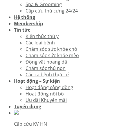
Spa & Grooming
Cấp cứu thú cưng 24/24
Hệ thống
Membership
Tin tức
Kiến thức thú y
Các loại bệnh
Chăm sóc sức khỏe chó
Chăm sóc sức khỏe mèo
Động vật hoang dã
Chăm sóc thú non
Các ca bệnh thực tế
Hoạt động – Sự kiện
Hoạt động cộng đồng
Hoạt động nội bộ
Ưu đãi Khuyến mãi
Tuyển dụng
Cấp cứu KV HN