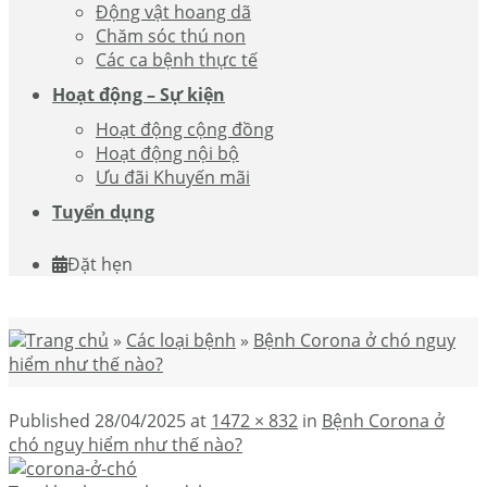
Động vật hoang dã
Chăm sóc thú non
Các ca bệnh thực tế
Hoạt động – Sự kiện
Hoạt động cộng đồng
Hoạt động nội bộ
Ưu đãi Khuyến mãi
Tuyển dụng
Đặt hẹn
Trang chủ
»
Các loại bệnh
»
Bệnh Corona ở chó nguy
hiểm như thế nào?
Published
28/04/2025
at
1472 × 832
in
Bệnh Corona ở
chó nguy hiểm như thế nào?