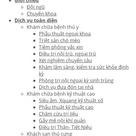
Giới thiệu
Đội ngũ
Chuyên khoa
Dịch vụ toàn diện
Khám chữa bệnh thú y
Phẫu thuật ngoại khoa
Triệt sản chó mèo
Tiêm phòng vắc xin
Điều trị nội trú, ngoại trú
Xét nghiệm chuyên sâu
Khám lâm sàng, kiểm tra sức khỏe định
kỳ
Phòng trị nội ngoại ký sinh trùng
Dịch vụ đưa đón tại nhà
Khám chữa bệnh kỹ thuật cao
Siêu âm, Xquang kỹ thuật số
Phẫu thuật kỹ thuật cao
Châm cứu trị liệu
Gây mê nội khí quản
Điều trị Thận- Tiết Niệu
Khách sạn thú cưng