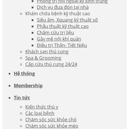
Phòng trị nội ngoại ký sinh trùng
Dịch vụ đưa đón tại nhà
Khám chữa bệnh kỹ thuật cao
Siêu âm, Xquang kỹ thuật số
Phẫu thuật kỹ thuật cao
Châm cứu trị liệu
Gây mê nội khí quản
Điều trị Thận- Tiết Niệu
Khách sạn thú cưng
Spa & Grooming
Cấp cứu thú cưng 24/24
Hệ thống
Membership
Tin tức
Kiến thức thú y
Các loại bệnh
Chăm sóc sức khỏe chó
Chăm sóc sức khỏe mèo