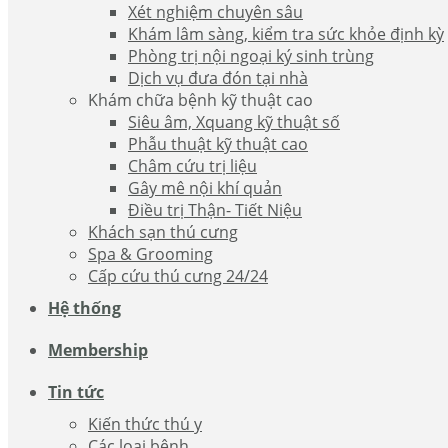
Xét nghiệm chuyên sâu
Khám lâm sàng, kiểm tra sức khỏe định kỳ
Phòng trị nội ngoại ký sinh trùng
Dịch vụ đưa đón tại nhà
Khám chữa bệnh kỹ thuật cao
Siêu âm, Xquang kỹ thuật số
Phẫu thuật kỹ thuật cao
Châm cứu trị liệu
Gây mê nội khí quản
Điều trị Thận- Tiết Niệu
Khách sạn thú cưng
Spa & Grooming
Cấp cứu thú cưng 24/24
Hệ thống
Membership
Tin tức
Kiến thức thú y
Các loại bệnh