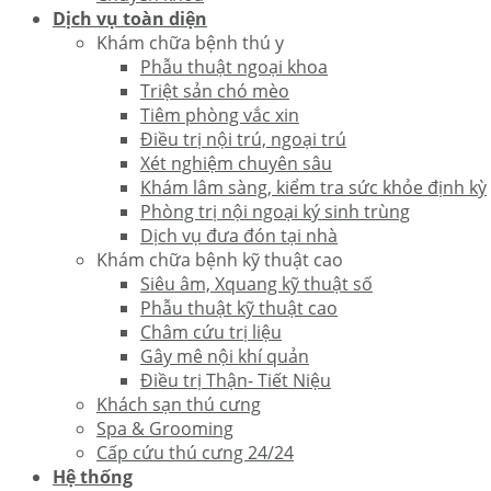
Dịch vụ toàn diện
Khám chữa bệnh thú y
Phẫu thuật ngoại khoa
Triệt sản chó mèo
Tiêm phòng vắc xin
Điều trị nội trú, ngoại trú
Xét nghiệm chuyên sâu
Khám lâm sàng, kiểm tra sức khỏe định kỳ
Phòng trị nội ngoại ký sinh trùng
Dịch vụ đưa đón tại nhà
Khám chữa bệnh kỹ thuật cao
Siêu âm, Xquang kỹ thuật số
Phẫu thuật kỹ thuật cao
Châm cứu trị liệu
Gây mê nội khí quản
Điều trị Thận- Tiết Niệu
Khách sạn thú cưng
Spa & Grooming
Cấp cứu thú cưng 24/24
Hệ thống