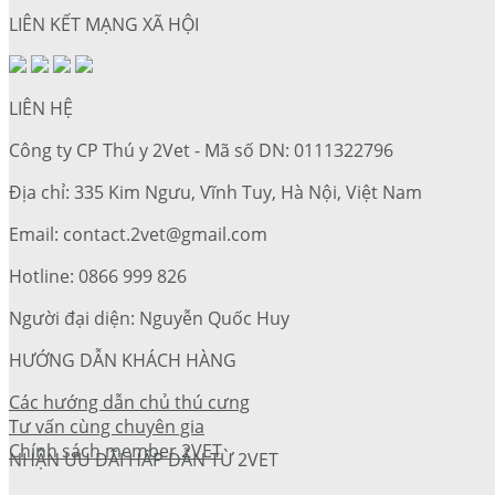
LIÊN KẾT MẠNG XÃ HỘI
LIÊN HỆ
Công ty CP Thú y 2Vet - Mã số DN: 0111322796
Địa chỉ: 335 Kim Ngưu, Vĩnh Tuy, Hà Nội, Việt Nam
Email: contact.2vet@gmail.com
Hotline: 0866 999 826
Người đại diện: Nguyễn Quốc Huy
HƯỚNG DẪN KHÁCH HÀNG
Các hướng dẫn chủ thú cưng
Tư vấn cùng chuyên gia
Chính sách member 2VET
NHẬN ƯU ĐÃI HẤP DẪN TỪ 2VET