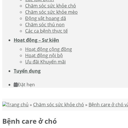
Chăm sóc sức khỏe chó
Chăm sóc sức khỏe mèo
Động vật hoang dã
Chăm sóc thú non
Các ca bệnh thực tế
Hoạt động – Sự kiện
Hoạt động cộng đồng
Hoạt động nội bộ
Ưu đãi Khuyến mãi
Tuyển dụng
Đặt hẹn
Trang chủ
»
Chăm sóc sức khỏe chó
»
Bệnh care ở chó 
Bệnh care ở chó