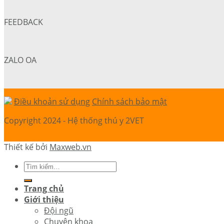
FEEDBACK
ZALO OA
Điều khoản sử dụng
Chính sách bảo mật
Copyright 2024 - Hệ thống thú y 2VET
Thiết kế bởi
Maxweb.vn
Trang chủ
Giới thiệu
Đội ngũ
Chuyên khoa