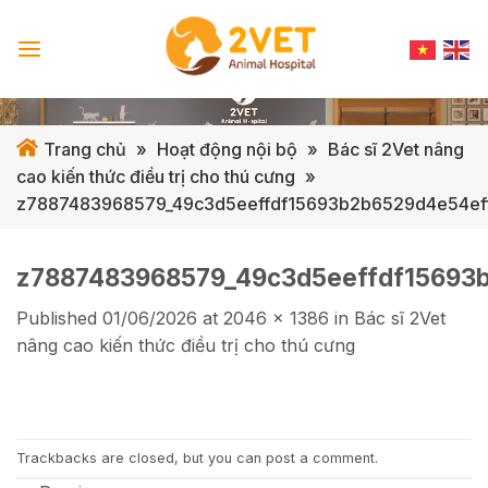
Skip
to
content
Trang chủ
»
Hoạt động nội bộ
»
Bác sĩ 2Vet nâng
cao kiến thức điều trị cho thú cưng
»
z7887483968579_49c3d5eeffdf15693b2b6529d4e54ef
z7887483968579_49c3d5eeffdf15693
Published
01/06/2026
at
2046 × 1386
in
Bác sĩ 2Vet
nâng cao kiến thức điều trị cho thú cưng
Trackbacks are closed, but you can
post a comment
.