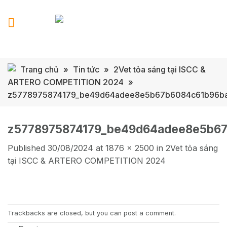
Skip
to
content
Trang chủ
»
Tin tức
»
2Vet tỏa sáng tại ISCC &
ARTERO COMPETITION 2024
»
z5778975874179_be49d64adee8e5b67b6084c61b96b
z5778975874179_be49d64adee8e5b6
Published
30/08/2024
at
1876 × 2500
in
2Vet tỏa sáng
tại ISCC & ARTERO COMPETITION 2024
Trackbacks are closed, but you can
post a comment
.