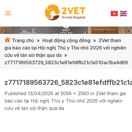
Skip
to
content
Trang chủ
»
Hoạt động cộng đồng
»
2Vet tham
gia báo cáo tại Hội nghị Thú y Thú nhỏ 2026 với nghiên
cứu về tán sỏi thận qua da
»
z7717189563726_5823c1e81efdffb21c1a510ac1ba4d69
z7717189563726_5823c1e81efdffb21c1
Published
13/04/2026
at
2056 × 2560
in
2Vet tham gia
báo cáo tại Hội nghị Thú y Thú nhỏ 2026 với nghiên
cứu về tán sỏi thận qua da