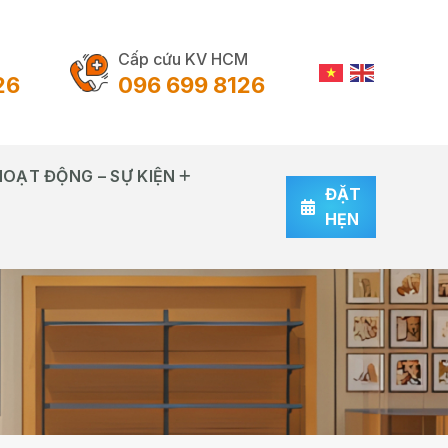
Cấp cứu KV HCM
26
096 699 8126
HOẠT ĐỘNG – SỰ KIỆN
ĐẶT
HẸN