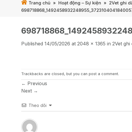
Trang chủ
»
Hoạt động – Sự kiện
»
2Vet ghi d
698718868_1492458932248955_372310404184005
698718868_149245893224
Published
14/05/2026
at
2048 × 1365
in
2Vet ghi
Trackbacks are closed, but you can
post a comment
.
←
Previous
Next
→
Theo dõi