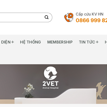
Cấp cứu KV HN
0866 999 8
 DIỆN
HỆ THỐNG
MEMBERSHIP
TIN TỨC