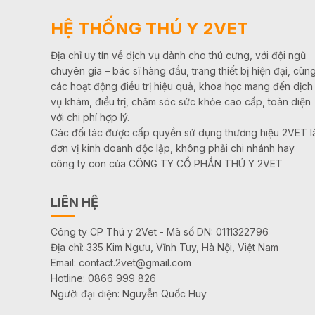
HỆ THỐNG THÚ Y 2VET
Địa chỉ uy tín về dịch vụ dành cho thú cưng, với đội ngũ
chuyên gia – bác sĩ hàng đầu, trang thiết bị hiện đại, cùn
các hoạt động điều trị hiệu quả, khoa học mang đến dịch
vụ khám, điều trị, chăm sóc sức khỏe cao cấp, toàn diện
với chi phí hợp lý.
Các đối tác được cấp quyền sử dụng thương hiệu 2VET l
đơn vị kinh doanh độc lập, không phải chi nhánh hay
công ty con của CÔNG TY CỔ PHẦN THÚ Y 2VET
LIÊN HỆ
Công ty CP Thú y 2Vet - Mã số DN: 0111322796
Địa chỉ: 335 Kim Ngưu, Vĩnh Tuy, Hà Nội, Việt Nam
Email: contact.2vet@gmail.com
Hotline: 0866 999 826
Người đại diện: Nguyễn Quốc Huy