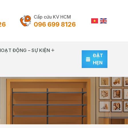
Cấp cứu KV HCM
26
096 699 8126
HOẠT ĐỘNG – SỰ KIỆN
ĐẶT
HẸN