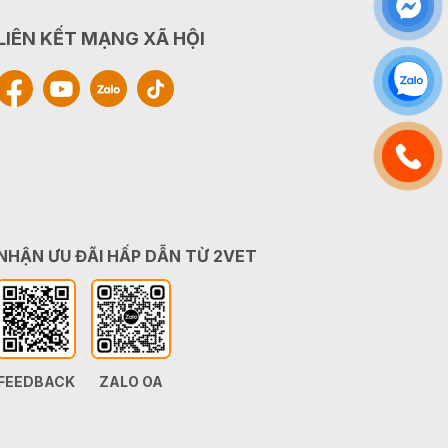
LIÊN KẾT MẠNG XÃ HỘI
NHẬN ƯU ĐÃI HẤP DẪN TỪ 2VET
FEEDBACK
ZALO OA