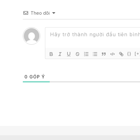
Theo dõi
{}
[+
0
GÓP Ý