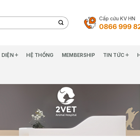
Cấp cứu KV HN
0866 999 8
 DIỆN
HỆ THỐNG
MEMBERSHIP
TIN TỨC