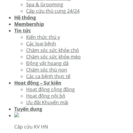
Spa & Grooming
Cấp cứu thú cưng 24/24
Hệ thống
Membership
Tin tức
Kiến thức thú y
Các loại bệnh
Chăm sóc sức khỏe chó
Chăm sóc sức khỏe mèo
Động vật hoang dã
Chăm sóc thú non
Các ca bệnh thực tế
Hoạt động – Sự kiện
Hoạt động cộng đồng
Hoạt động nội bộ
Ưu đãi Khuyến mãi
Tuyển dụng
Cấp cứu KV HN