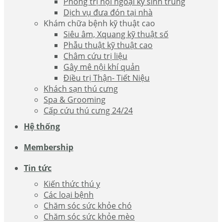
Phòng trị nội ngoại ký sinh trùng
Dịch vụ đưa đón tại nhà
Khám chữa bệnh kỹ thuật cao
Siêu âm, Xquang kỹ thuật số
Phẫu thuật kỹ thuật cao
Châm cứu trị liệu
Gây mê nội khí quản
Điều trị Thận- Tiết Niệu
Khách sạn thú cưng
Spa & Grooming
Cấp cứu thú cưng 24/24
Hệ thống
Membership
Tin tức
Kiến thức thú y
Các loại bệnh
Chăm sóc sức khỏe chó
Chăm sóc sức khỏe mèo