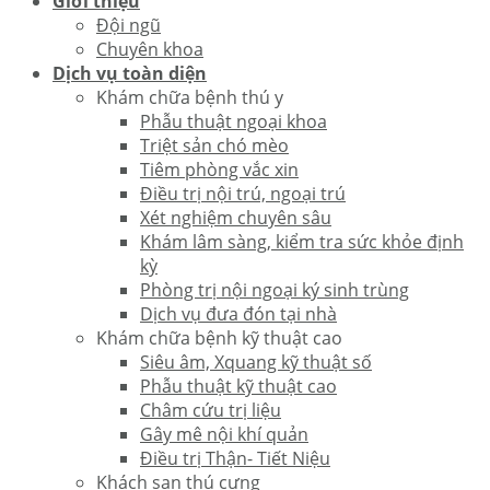
Giới thiệu
Đội ngũ
Chuyên khoa
Dịch vụ toàn diện
Khám chữa bệnh thú y
Phẫu thuật ngoại khoa
Triệt sản chó mèo
Tiêm phòng vắc xin
Điều trị nội trú, ngoại trú
Xét nghiệm chuyên sâu
Khám lâm sàng, kiểm tra sức khỏe định
kỳ
Phòng trị nội ngoại ký sinh trùng
Dịch vụ đưa đón tại nhà
Khám chữa bệnh kỹ thuật cao
Siêu âm, Xquang kỹ thuật số
Phẫu thuật kỹ thuật cao
Châm cứu trị liệu
Gây mê nội khí quản
Điều trị Thận- Tiết Niệu
Khách sạn thú cưng