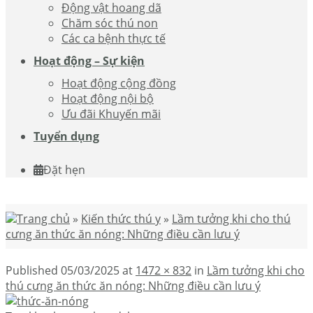
Động vật hoang dã
Chăm sóc thú non
Các ca bệnh thực tế
Hoạt động – Sự kiện
Hoạt động cộng đồng
Hoạt động nội bộ
Ưu đãi Khuyến mãi
Tuyển dụng
Đặt hẹn
Trang chủ
»
Kiến thức thú y
»
Lầm tưởng khi cho thú
cưng ăn thức ăn nóng: Những điều cần lưu ý
Published
05/03/2025
at
1472 × 832
in
Lầm tưởng khi cho
thú cưng ăn thức ăn nóng: Những điều cần lưu ý