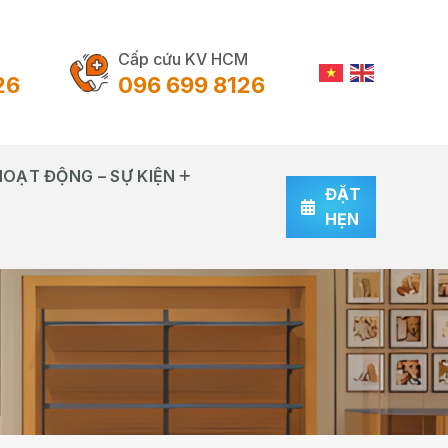
Cấp cứu KV HCM
26
096 699 8126
HOẠT ĐỘNG – SỰ KIỆN
ĐẶT
HẸN