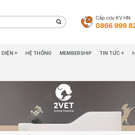
Cấp cứu KV HN
0866 999 8
 DIỆN
HỆ THỐNG
MEMBERSHIP
TIN TỨC