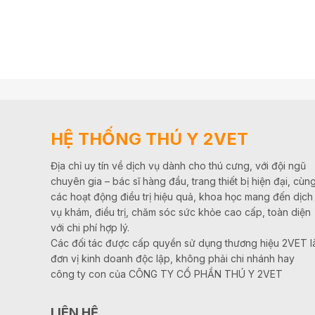
HỆ THỐNG THÚ Y 2VET
Địa chỉ uy tín về dịch vụ dành cho thú cưng, với đội ngũ
chuyên gia – bác sĩ hàng đầu, trang thiết bị hiện đại, cùn
các hoạt động điều trị hiệu quả, khoa học mang đến dịch
vụ khám, điều trị, chăm sóc sức khỏe cao cấp, toàn diện
với chi phí hợp lý.
Các đối tác được cấp quyền sử dụng thương hiệu 2VET l
đơn vị kinh doanh độc lập, không phải chi nhánh hay
công ty con của CÔNG TY CỔ PHẦN THÚ Y 2VET
LIÊN HỆ