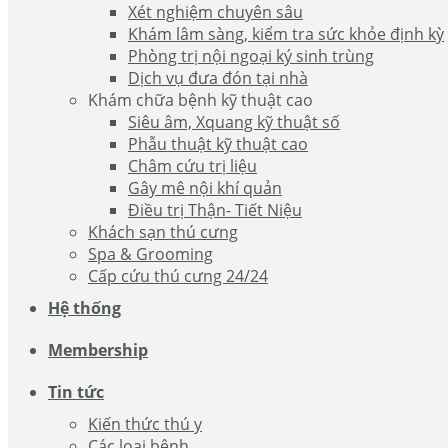
Xét nghiệm chuyên sâu
Khám lâm sàng, kiểm tra sức khỏe định kỳ
Phòng trị nội ngoại ký sinh trùng
Dịch vụ đưa đón tại nhà
Khám chữa bệnh kỹ thuật cao
Siêu âm, Xquang kỹ thuật số
Phẫu thuật kỹ thuật cao
Châm cứu trị liệu
Gây mê nội khí quản
Điều trị Thận- Tiết Niệu
Khách sạn thú cưng
Spa & Grooming
Cấp cứu thú cưng 24/24
Hệ thống
Membership
Tin tức
Kiến thức thú y
Các loại bệnh