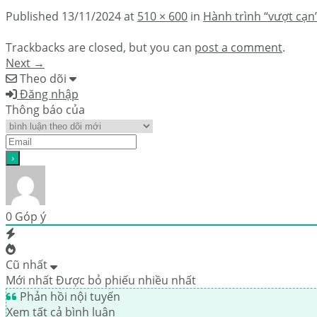
Published
13/11/2024
at
510 × 600
in
Hành trình “vượt cạn
Trackbacks are closed, but you can
post a comment
.
Next
→
Theo dõi
Đăng nhập
Thông báo của
0
Góp ý
Cũ nhất
Mới nhất
Được bỏ phiếu nhiều nhất
Phản hồi nội tuyến
Xem tất cả bình luận