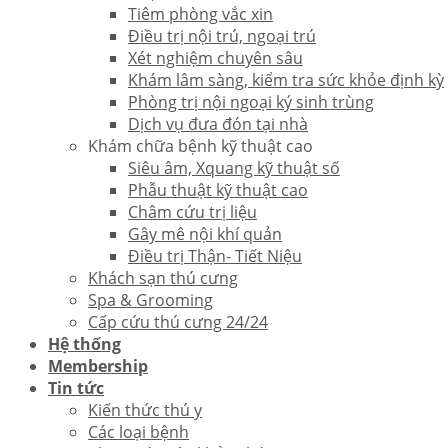
Tiêm phòng vắc xin
Điều trị nội trú, ngoại trú
Xét nghiệm chuyên sâu
Khám lâm sàng, kiểm tra sức khỏe định kỳ
Phòng trị nội ngoại ký sinh trùng
Dịch vụ đưa đón tại nhà
Khám chữa bệnh kỹ thuật cao
Siêu âm, Xquang kỹ thuật số
Phẫu thuật kỹ thuật cao
Châm cứu trị liệu
Gây mê nội khí quản
Điều trị Thận- Tiết Niệu
Khách sạn thú cưng
Spa & Grooming
Cấp cứu thú cưng 24/24
Hệ thống
Membership
Tin tức
Kiến thức thú y
Các loại bệnh