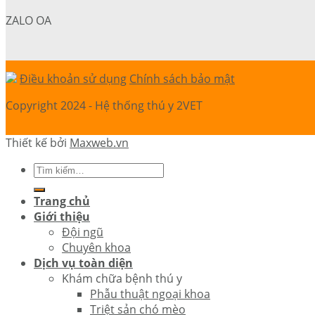
ZALO OA
Điều khoản sử dụng
Chính sách bảo mật
Copyright 2024 - Hệ thống thú y 2VET
Thiết kế bởi
Maxweb.vn
Trang chủ
Giới thiệu
Đội ngũ
Chuyên khoa
Dịch vụ toàn diện
Khám chữa bệnh thú y
Phẫu thuật ngoại khoa
Triệt sản chó mèo