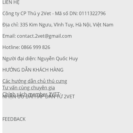
LIÊN HỆ
Công ty CP Thú y 2Vet - Mã số DN: 0111322796
Địa chỉ: 335 Kim Ngưu, Vĩnh Tuy, Hà Nội, Việt Nam
Email: contact.2vet@gmail.com
Hotline: 0866 999 826
Người đại diện: Nguyễn Quốc Huy
HƯỚNG DẪN KHÁCH HÀNG
Các hướng dẫn chủ thú cưng
Tư vấn cùng chuyên gia
Chính sách member 2VET
NHẬN ƯU ĐÃI HẤP DẪN TỪ 2VET
FEEDBACK