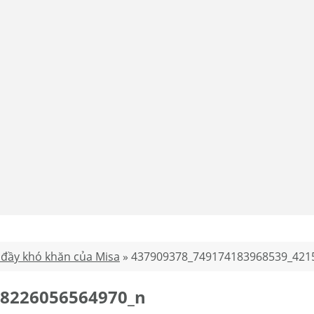
 đầy khó khăn của Misa
»
437909378_749174183968539_421
58226056564970_n