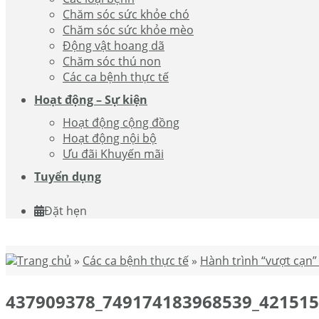
Chăm sóc sức khỏe chó
Chăm sóc sức khỏe mèo
Động vật hoang dã
Chăm sóc thú non
Các ca bệnh thực tế
Hoạt động – Sự kiện
Hoạt động cộng đồng
Hoạt động nội bộ
Ưu đãi Khuyến mãi
Tuyển dụng
Đặt hẹn
Trang chủ
»
Các ca bệnh thực tế
»
Hành trình “vượt cạn”
437909378_749174183968539_42151