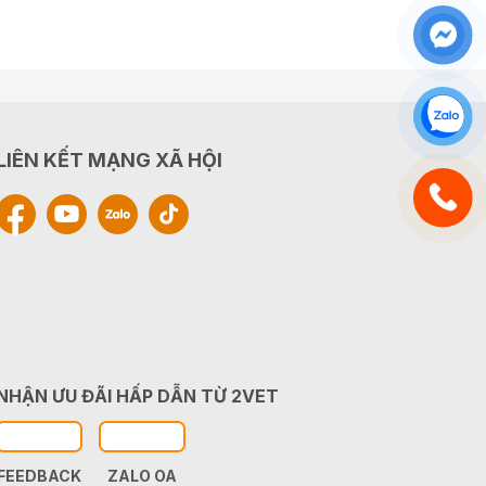
LIÊN KẾT MẠNG XÃ HỘI
NHẬN ƯU ĐÃI HẤP DẪN TỪ 2VET
FEEDBACK
ZALO OA