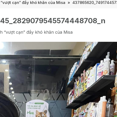
 “vượt cạn” đầy khó khăn của Misa
»
437865620_74917445
845_2829079545574448708_n
nh “vượt cạn” đầy khó khăn của Misa