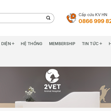
Cấp cứu KV HN
0866 999 8
 DIỆN
HỆ THỐNG
MEMBERSHIP
TIN TỨC