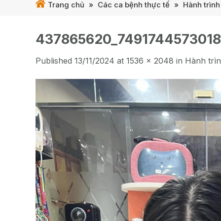
Trang chủ
»
Các ca bệnh thực tế
»
Hành trình
437865620_749174457301
Published
13/11/2024
at
1536 × 2048
in
Hành trì