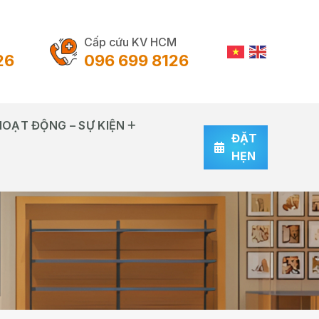
Cấp cứu KV HCM
26
096 699 8126
HOẠT ĐỘNG – SỰ KIỆN
ĐẶT
HẸN