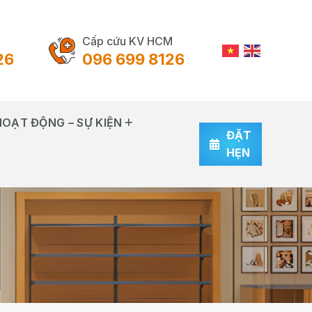
Cấp cứu KV HCM
26
096 699 8126
HOẠT ĐỘNG – SỰ KIỆN
ĐẶT
HẸN