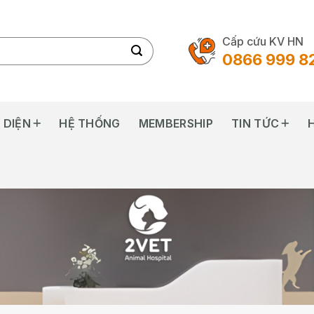
Cấp cứu KV HN
0866 999 8
 DIỆN
HỆ THỐNG
MEMBERSHIP
TIN TỨC