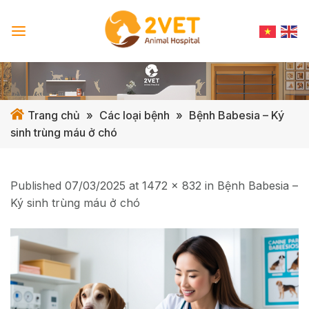
Skip
to
content
Trang chủ
»
Các loại bệnh
»
Bệnh Babesia – Ký
sinh trùng máu ở chó
Published
07/03/2025
at
1472 × 832
in
Bệnh Babesia –
Ký sinh trùng máu ở chó